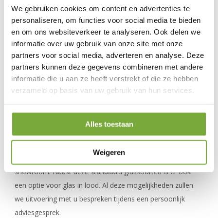
graag vrijblijvend advies over, zodat u een weloverwogen
We gebruiken cookies om content en advertenties te
keuze kunt maken. Horsten Kozijnen richt zich op een
personaliseren, om functies voor social media te bieden
en om ons websiteverkeer te analyseren. Ook delen we
kwalitatief hoogstaand product in combinatie met het
informatie over uw gebruik van onze site met onze
deskundige advies van onze vakmensen. Wij onderbouwen
partners voor social media, adverteren en analyse. Deze
altijd ons advies en leggen u uit waarom een bepaalde
partners kunnen deze gegevens combineren met andere
keuze belangrijk is voor de levensduur van uw schuifpui.
informatie die u aan ze heeft verstrekt of die ze hebben
verzameld op basis van uw gebruik van hun services.
Diverse glassoorten
Alles toestaan
Er verschillende glassoorten mogelijk in een schuifpui. U
kunt onder meer kiezen voor gestraald glas, mat glas,
Weigeren
melkglas en glas met folie. Deze kunt u bekijken in onze
showroom. Naast deze standaard glassoorten is er ook
een optie voor glas in lood. Al deze mogelijkheden zullen
we uitvoering met u bespreken tijdens een persoonlijk
adviesgesprek.