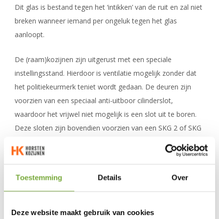
Dit glas is bestand tegen het ‘intikken’ van de ruit en zal niet
breken wanneer iemand per ongeluk tegen het glas
aanloopt.
De (raam)kozijnen zijn uitgerust met een speciale
instellingsstand. Hierdoor is ventilatie mogelijk zonder dat
het politiekeurmerk teniet wordt gedaan. De deuren zijn
voorzien van een speciaal anti-uitboor cilinderslot,
waardoor het vrijwel niet mogelijk is een slot uit te boren.
Deze sloten zijn bovendien voorzien van een SKG 2 of SKG
3 certificering.
De prijs van een schuifpui op maat
Toestemming
Details
Over
De kosten voor een nieuwe schuifpui hangen grotendeels
af van de keuzes die gemaakt worden. Wij geven u hier
Deze website maakt gebruik van cookies