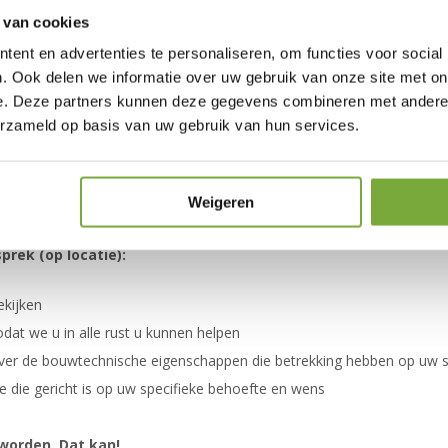
gesprek:
 van cookies
ent en advertenties te personaliseren, om functies voor social
uw wensen
. Ook delen we informatie over uw gebruik van onze site met on
eden en stijlen er zijn voor uw wens
e. Deze partners kunnen deze gegevens combineren met andere i
echnische aspecten door, waar moeten we rekening mee houden om 
erzameld op basis van uw gebruik van hun services.
n door
men we direct de maten op zodat een passende offerte gemaakt kan w
lplaatje er uit zou kunnen zien en in welk termijn u de gegevens va
Weigeren
rek (op locatie):
ekijken
dat we u in alle rust u kunnen helpen
 over de bouwtechnische eigenschappen die betrekking hebben op uw s
te die gericht is op uw specifieke behoefte en wens
 worden. Dat kan!