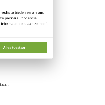
 media te bieden en om ons
ze partners voor social
nformatie die u aan ze heeft
een perfecte oplossing te maken
orden
n ons mag verwachten
Alles toestaan
ituatie