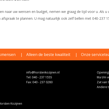
ken naar uw wensen en budget, nemen we graag de tijd voor u. Als u u
n afspraak te plannen. U mag natuurlijk ook zelf bellen met 040-237 
akmensen
Alleen de beste kwaliteit
Onze servicetea
info@horstenkozijnen.nl
Openings
Tel:
040 - 237 1555
Ma t/m vr
Fax: 040 - 237 0280
Zat van 
Andere t
orsten Kozijnen