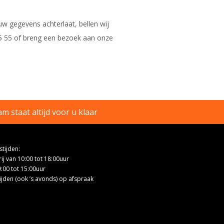
w gegevens achterlaat, bellen wij
15 55 of breng een bezoek aan onze
m staat altijd voor u klaar
tijden:
ij van 10:00 tot 18:00uur
9:00 tot 15:00uur
ijden (ook ’s avonds) op afspraak