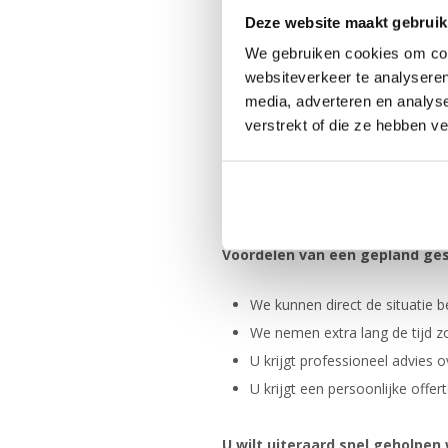
Wat kunt u verwachten in een 
Deze website maakt gebruik
We gebruiken cookies om cont
We kijken samen met u naar 
websiteverkeer te analyseren
We kijken naar welke mogelijkh
media, adverteren en analys
We spreken samen met u de t
verstrekt of die ze hebben v
We spreken de werkzaamhede
Indien we op locatie zijn ne
We eindigen met hoe het totaa
Voordelen van een gepland gesp
We kunnen direct de situatie b
We nemen extra lang de tijd zo
U krijgt professioneel advies
U krijgt een persoonlijke offer
U wilt uiteraard snel geholpen