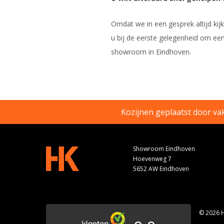
Omdat we in een gesprek altijd kij
u bij de eerste gelegenheid om ee
showroom in Eindhoven.
Kozijnen geplaatst door v
Showroom Eindhoven
Hoevenweg 7
5652 AW Eindhoven
© 2026 H