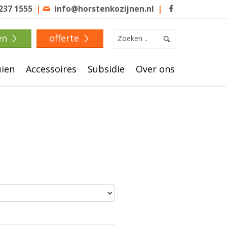
 237 1555
|
info@horstenkozijnen.nl
|
en
offerte
uien
Accessoires
Subsidie
Over ons