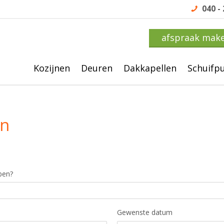
040 -
afspraak mak
Kozijnen
Deuren
Dakkapellen
Schuifp
en
ben?
Gewenste datum