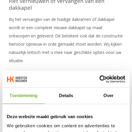
Het vernieuwen of vervangen van een
dakkapel
Bij het vervangen van de huidige dakramen of dakkapel
wordt er een compleet nieuwe dakkapel op maat
ontworpen en geleverd. Dit betekent ook dat de constructie
hiervoor opnieuw in orde gemaakt moet worden. Wij kijken
natuurlijk kritisch met u mee naar geschikte opties voor uw
situatie.
Tijdens een persoonlijk adviesgesprek bespreken we uw
eisen, wensen en andere relevante zaken. We houden
rekening met de staat van het dak, de huidige constructie,
Toestemming
Details
Over
de hellingshoek en (gewenste) uitstraling van het huis.
Deze website maakt gebruik van cookies
Hoe lang duurt de plaatsing of renovatie?
We gebruiken cookies om content en advertenties te