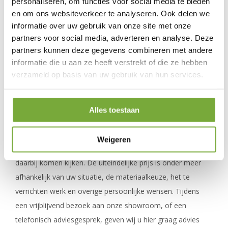
personaliseren, om functies voor social media te bieden
Wat uw keuze of situatie ook is: de klus voor het plaatsen
en om ons websiteverkeer te analyseren. Ook delen we
van een nieuwe dakkapel of het herstellen ervan is
informatie over uw gebruik van onze site met onze
nagenoeg altijd binnen één dag geklaard. Zodra de
partners voor social media, adverteren en analyse. Deze
opdracht door u is goedgekeurd, spreken we een geschikt
partners kunnen deze gegevens combineren met andere
moment af waarop we aan de slag gaan met uw dakkapel.
informatie die u aan ze heeft verstrekt of die ze hebben
verzameld op basis van uw gebruik van hun services.
Wat kost het plaatsen van een dakkapel?
Alles toestaan
Bent u zich aan het oriënteren voor een nieuwe dakkapel of
de renovatiemogelijkheden van uw huidige dakkapel? Dan is
Weigeren
het begrijpelijk dat u benieuwd bent naar de kosten die
daarbij komen kijken. De uiteindelijke prijs is onder meer
afhankelijk van uw situatie, de materiaalkeuze, het te
verrichten werk en overige persoonlijke wensen. Tijdens
een vrijblijvend bezoek aan onze showroom, of een
telefonisch adviesgesprek, geven wij u hier graag advies