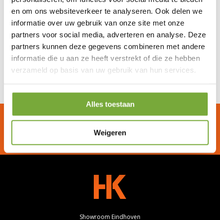
en om ons websiteverkeer te analyseren. Ook delen we
informatie over uw gebruik van onze site met onze
partners voor social media, adverteren en analyse. Deze
partners kunnen deze gegevens combineren met andere
informatie die u aan ze heeft verstrekt of die ze hebben
verzameld op basis van uw gebruik van hun services.
Alles toestaan
Kozijnen geplaatst door vakmensen
Alleen de beste kwaliteit
Weigeren
Onze serviceteam staat altijd voor u klaar
Showroom Eindhoven