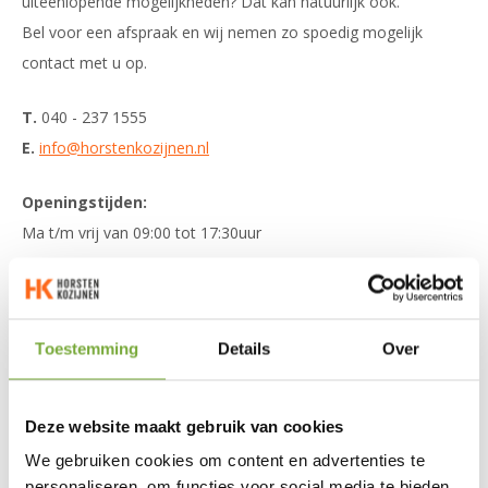
uiteenlopende mogelijkheden? Dat kan natuurlijk ook.
Bel voor een afspraak en wij nemen zo spoedig mogelijk
contact met u op.
T.
040 - 237 1555
E.
info@horstenkozijnen.nl
Openingstijden:
Ma t/m vrij van 09:00 tot 17:30uur
Zat van 9:00 tot 15:00uur
Andere tijden (ook ’s avonds) op afspraak
Toestemming
Details
Over
Deze website maakt gebruik van cookies
We gebruiken cookies om content en advertenties te
personaliseren, om functies voor social media te bieden