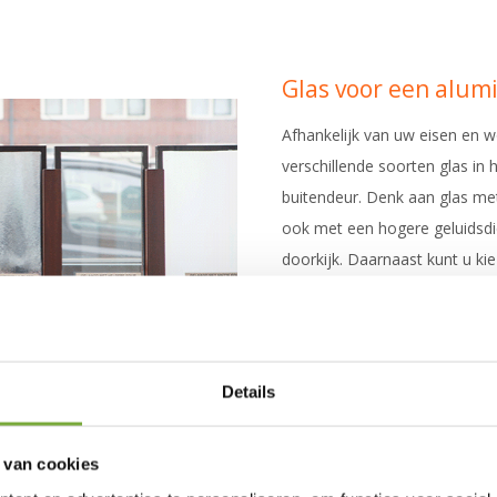
Glas voor een alu
Afhankelijk van uw eisen en 
verschillende soorten glas in
buitendeur. Denk aan glas me
ook met een hogere geluidsdi
doorkijk. Daarnaast kunt u ki
een authentieke glas in lood ui
meer lezen over onze g
Details
 van cookies