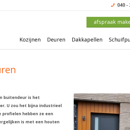
040 -
afspraak mak
Kozijnen
Deuren
Dakkapellen
Schuifp
uren
 buitendeur is het
r. U zou het bijna industrieel
 profielen hebben ze een
vergelijken is met een houten