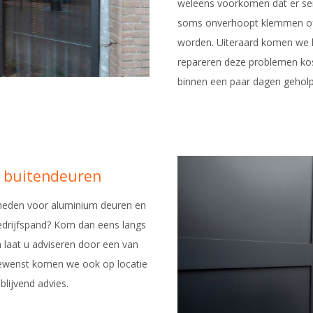
weleens voorkomen dat er ser
soms onverhoopt klemmen of
worden. Uiteraard komen we 
repareren deze problemen ko
binnen een paar dagen gehol
m buitendeuren
heden voor aluminium deuren en
edrijfspand? Kom dan eens langs
laat u adviseren door een van
ewenst komen we ook op locatie
blijvend advies.