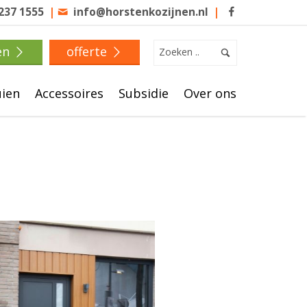
 237 1555
|
info@horstenkozijnen.nl
|
en
offerte
uien
Accessoires
Subsidie
Over ons