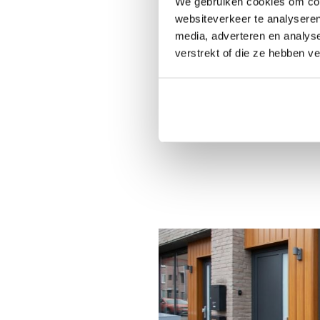
We gebruiken cookies om cont
Isolatiewaarde van al
websiteverkeer te analyseren
media, adverteren en analys
Een aluminium buitendeur geeft ee
verstrekt of die ze hebben v
Door net als in een aluminium koz
koudebrug én de combinatie van h
genieten van een buitendeur die d