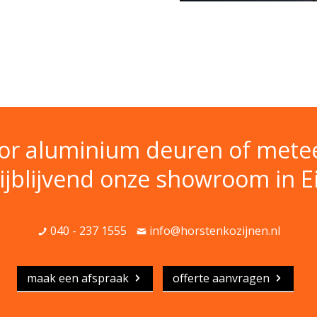
oor aluminium deuren of metee
ijblijvend onze showroom in 
040 - 237 1555
info@horstenkozijnen.nl
maak een afspraak
offerte aanvragen