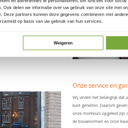
ent en advertenties te personaliseren, om functies voor social
uminium
. Ook delen we informatie over uw gebruik van onze site met on
e. Deze partners kunnen deze gegevens combineren met andere i
n uitstekende isolatiewaarde.
erzameld op basis van uw gebruik van hun services.
ijn gebruik te maken van een
et beste HR+++ glas, kunt u
e warmte optimaal binnenhoudt.
Weigeren
Onze service en gar
Wij vinden het belangrijk dat
kunt genieten. Daarom geven w
onze monteurs opgeleid zijn
de bouwnormen en onze kwalit