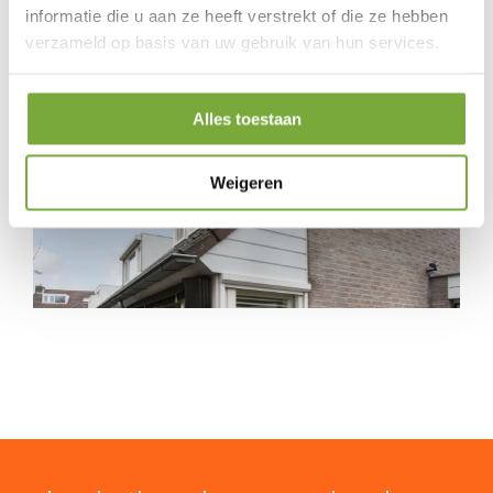
op basis van het actuele bestemmingsplan.
informatie die u aan ze heeft verstrekt of die ze hebben
verzameld op basis van uw gebruik van hun services.
Alles toestaan
Weigeren