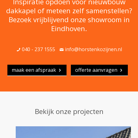
Inspiratie opdoen voor nieuwbouw
dakkapel of meteen zelf samenstellen?
Bezoek vrijblijvend onze showroom in
Eindhoven.
040 - 237 1555
info@horstenkozijnen.nl
maak een afspraak
offerte aanvragen
Bekijk onze projecten