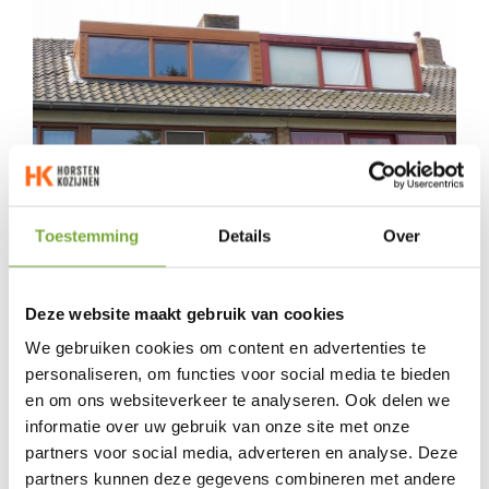
Toestemming
Details
Over
Vergunning voor uw nieuwbouw dakkapel
Wilt u een nieuwe dakkapel laten plaatsen? Dan is het goed
Deze website maakt gebruik van cookies
mogelijk dat u hiervoor een vergunning moet aanvragen bij
We gebruiken cookies om content en advertenties te
uw gemeente. Deze regels kunnen per gemeente
personaliseren, om functies voor social media te bieden
verschillen. Over het algemeen is een kleinere of
en om ons websiteverkeer te analyseren. Ook delen we
middelgrote dakkapel aan de achterzijde of zijkant van uw
informatie over uw gebruik van onze site met onze
woning vergunningsvrij. Indien u het prettig vindt, kijken wij
partners voor social media, adverteren en analyse. Deze
graag met u mee naar de mogelijkheden voor uw woning
partners kunnen deze gegevens combineren met andere