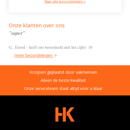
Naar alle beoordelingen »
Onze klanten over ons
"super"
G., Eersel - heeft ons beoordeeld met het cijfer: 10
meer beoordelingen
Kozijnen geplaatst door vakmensen
Alleen de beste kwaliteit
Onze serviceteam staat altijd voor u klaar