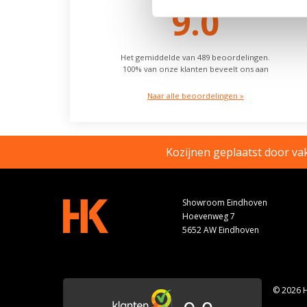
9.0
Het gemiddelde van 489 beoordelingen.
100% van onze klanten beveelt ons aan
Naar alle beoordelingen »
Kozijnen geplaatst door v
Showroom Eindhoven
Hoevenweg 7
5652 AW Eindhoven
© 2026 H