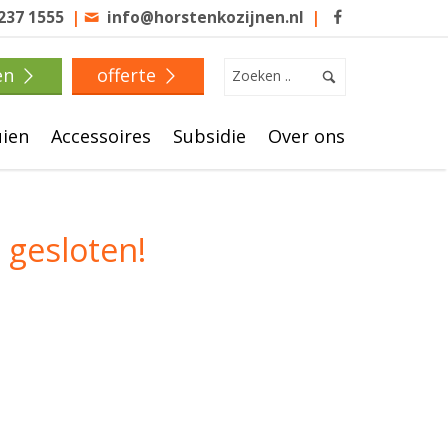
 237 1555
|
info@horstenkozijnen.nl
|
en
offerte
uien
Accessoires
Subsidie
Over ons
 gesloten!