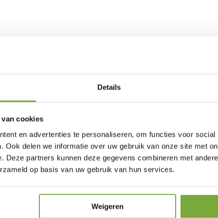
naar de mogelijkheden of adv
Details
040 - 237 1555
info@horstenkozijnen.nl
 van cookies
afspraak maken
offerte aanvragen
ent en advertenties te personaliseren, om functies voor social
. Ook delen we informatie over uw gebruik van onze site met on
e. Deze partners kunnen deze gegevens combineren met andere i
erzameld op basis van uw gebruik van hun services.
Onze klanten over ons
"Vakkundig vriendelijke mannen "
Weigeren