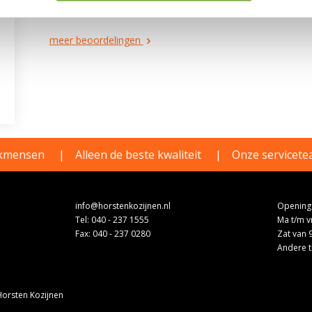
R., Vught - heeft ons beoordeeld met het cijfer: 9
meer beoordelingen
akmensen
Alleen de beste kwaliteit
Onze servicetea
info@horstenkozijnen.nl
Openings
Tel:
040 - 237 1555
Ma t/m vr
Fax: 040 - 237 0280
Zat van 
Andere t
orsten Kozijnen