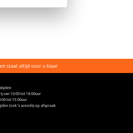
m staat altijd voor u klaar
tijden:
ij van 10:00 tot 18:00uur
9:00 tot 15:00uur
ijden (ook ’s avonds) op afspraak