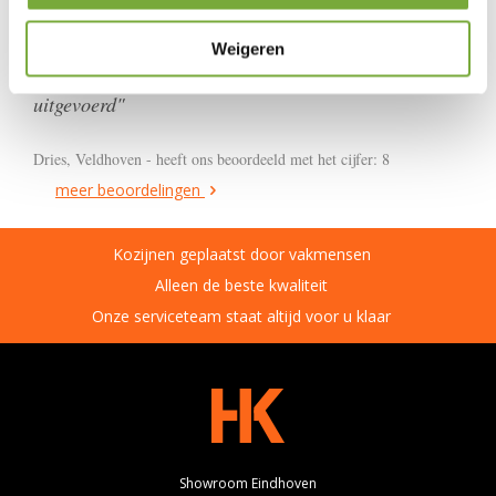
Onze klanten over ons
Weigeren
"Professioneel bedrijf schuifpui installatie netjes
uitgevoerd"
Dries, Veldhoven - heeft ons beoordeeld met het cijfer: 8
meer beoordelingen
Kozijnen geplaatst door vakmensen
Alleen de beste kwaliteit
Onze serviceteam staat altijd voor u klaar
Showroom Eindhoven