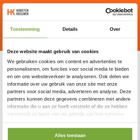
040 - 237 1555
info@horstenkozijnen.nl
afspraak maken
offerte aanvragen
Toestemming
Details
Over
Deze website maakt gebruik van cookies
We gebruiken cookies om content en advertenties te
personaliseren, om functies voor social media te bieden
en om ons websiteverkeer te analyseren. Ook delen we
informatie over uw gebruik van onze site met onze
9.0
partners voor social media, adverteren en analyse. Deze
partners kunnen deze gegevens combineren met andere
informatie die u aan ze heeft verstrekt of die ze hebben
Het gemiddelde van 489 beoordelingen.
verzameld op basis van uw gebruik van hun services.
100% van onze klanten beveelt ons aan
Naar alle beoordelingen »
Alles toestaan