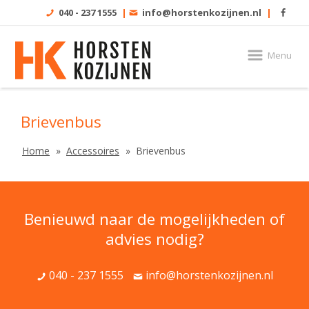
040 - 237 1555
|
info@horstenkozijnen.nl
|
Menu
Brievenbus
Home
Accessoires
Brievenbus
Benieuwd naar de mogelijkheden of
advies nodig?
040 - 237 1555
info@horstenkozijnen.nl