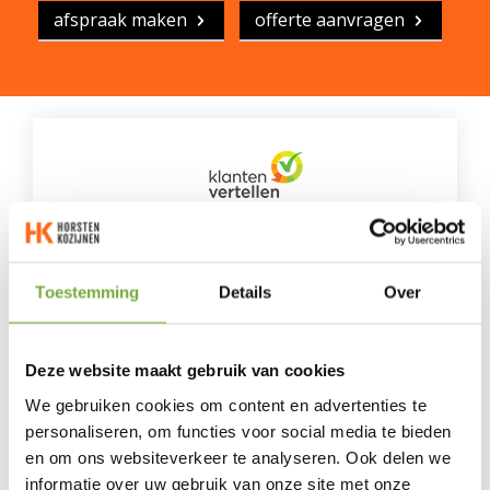
afspraak maken
offerte aanvragen
9.0
Toestemming
Details
Over
Het gemiddelde van 489 beoordelingen.
100% van onze klanten beveelt ons aan
Naar alle beoordelingen »
Deze website maakt gebruik van cookies
We gebruiken cookies om content en advertenties te
personaliseren, om functies voor social media te bieden
Onze klanten over ons
en om ons websiteverkeer te analyseren. Ook delen we
"Juiste mensen op de juiste plaats "
informatie over uw gebruik van onze site met onze