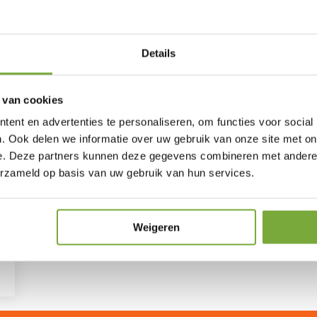
afspraak maken
offerte aanvragen
Details
 van cookies
Onze klanten over ons
ent en advertenties te personaliseren, om functies voor social
"op tijd, deskundig professionals en k
. Ook delen we informatie over uw gebruik van onze site met on
e. Deze partners kunnen deze gegevens combineren met andere i
erzameld op basis van uw gebruik van hun services.
C., Eindhoven - heeft ons beoordeeld met het cijfer: 10
meer beoordelingen
Weigeren