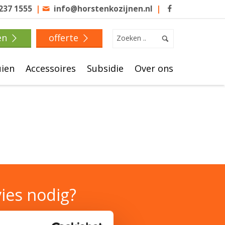
 237 1555
|
info@horstenkozijnen.nl
|
en
offerte
uien
Accessoires
Subsidie
Over ons
ies nodig?