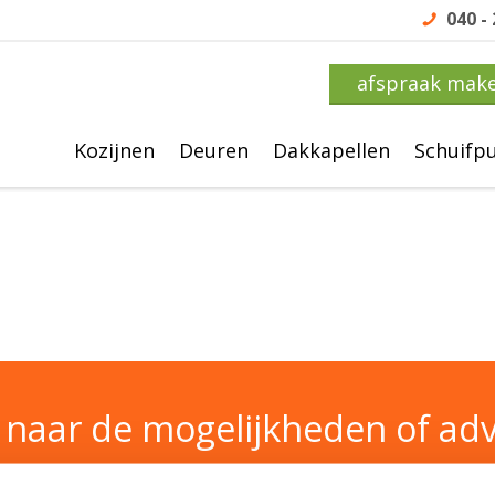
040 -
afspraak mak
Kozijnen
Deuren
Dakkapellen
Schuifp
naar de mogelijkheden of adv
040 - 237 1555
info@horstenkozijnen.nl