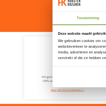
Toestemming
Deze website maakt gebruik
We gebruiken cookies om cont
websiteverkeer te analyseren
media, adverteren en analys
verstrekt of die ze hebben v
9.0
Het gemiddelde van 489 beoordelingen.
100% van onze klanten beveelt ons aan
Naar alle beoordelingen »